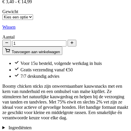
Prijsklasse:
€
3,40
-
€
14,99
€ 3,40
Gewicht
tot
€ 14,99
Wissen
Aantal
Chicken
Sticks
Toevoegen aan winkelwagen
-
100/500g
aantal
Voor 15u besteld, volgende werkdag in huis
Gratis verzending vanaf €50
7/7 deskundig advies
Boomy chicken sticks zijn onweerstaanbare kauwsnacks met een
kern van runderhuid en een omhulsel van malse kipfilet. Ze
stimuleren het natuurlijke kauwgedrag en helpen bij de verzorging
van tanden en tandvlees. Met 75% eiwit en slechts 2% vet zijn ze
ideaal voor actieve of gevoelige honden. Het handige formaat maakt
ze geschikt voor kleine en middelgrote rassen. Een smakelijke én
verantwoorde keuze voor elke dag.
Ingrediënten