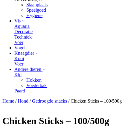
Slaapplaats
Speelgoed
Hygiëne
Vis
Aquaria
Decoratie
Techniek
Voer
Vogel
Knaagdier
Kooi
Voer
Andere dieren
Kip
Hokken
Voederbak
Paard
Home
/
Hond
/
Gedroogde snacks
/ Chicken Sticks – 100/500g
Chicken Sticks – 100/500g