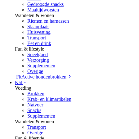
Gedroogde snacks
Maaltijdworsten
Wandelen & wonen
Riemen en harnassen
Slaapplaats
Huisvesting
Transport
Eet en drink
Fun & lifestyle
Speelgoed
Verzorging
Supplementen
Overige
FitActive hondenbrokken
Kat
Voeding
Brokken
Krab- en klimartikelen
Natvoer
Snacks
Supplementen
Wandelen & wonen
Transport
Overige
Fun & lifestyle