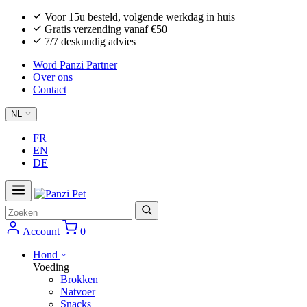
Voor 15u besteld, volgende werkdag in huis
Gratis verzending vanaf €50
7/7 deskundig advies
Word Panzi Partner
Over ons
Contact
NL
FR
EN
DE
Zoeken
Account
0
Hond
Voeding
Brokken
Natvoer
Snacks