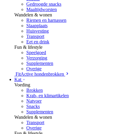
Gedroogde snacks
Maaltijdworsten
Wandelen & wonen
Riemen en harnassen
Slaapplaats
Huisvesting
Transport
Eet en drink
Fun & lifestyle
Speelgoed
Verzorging
Supplementen
Overige
FitActive hondenbrokken
Kat
Voeding
Brokken
Krab- en klimartikelen
Natvoer
Snacks
Supplementen
Wandelen & wonen
Transport
Overige
Fun & lifestyle