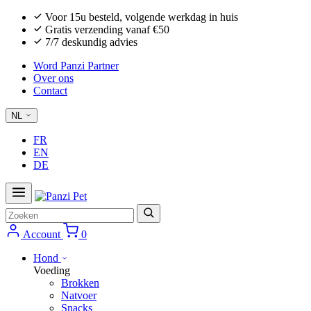
Voor 15u besteld, volgende werkdag in huis
Gratis verzending vanaf €50
7/7 deskundig advies
Word Panzi Partner
Over ons
Contact
NL
FR
EN
DE
Zoeken
Account
0
Hond
Voeding
Brokken
Natvoer
Snacks