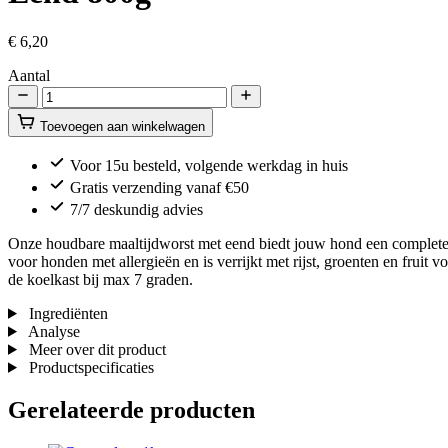
€
6,20
Aantal
Eend
800g
Toevoegen aan winkelwagen
aantal
Voor 15u besteld, volgende werkdag in huis
Gratis verzending vanaf €50
7/7 deskundig advies
Onze houdbare maaltijdworst met eend biedt jouw hond een complete, n
voor honden met allergieën en is verrijkt met rijst, groenten en fruit
de koelkast bij max 7 graden.
Ingrediënten
Analyse
Meer over dit product
Productspecificaties
Gerelateerde producten