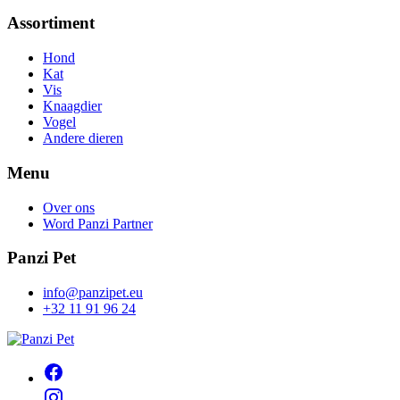
Assortiment
Hond
Kat
Vis
Knaagdier
Vogel
Andere dieren
Menu
Over ons
Word Panzi Partner
Panzi Pet
info@panzipet.eu
+32 11 91 96 24