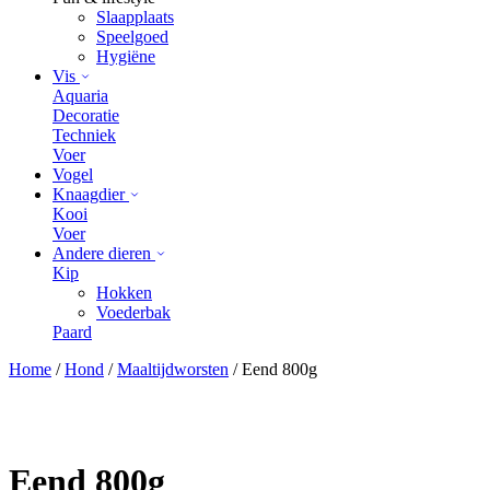
Slaapplaats
Speelgoed
Hygiëne
Vis
Aquaria
Decoratie
Techniek
Voer
Vogel
Knaagdier
Kooi
Voer
Andere dieren
Kip
Hokken
Voederbak
Paard
Home
/
Hond
/
Maaltijdworsten
/ Eend 800g
Eend 800g